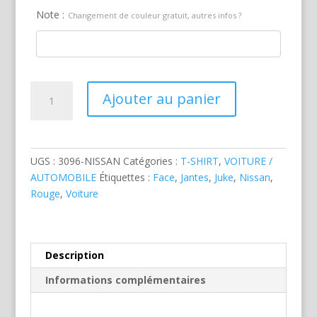
Note :
Changement de couleur gratuit, autres infos ?
quantité
Ajouter au panier
de
Nissan
Juke
SUV
UGS :
3096-NISSAN
Catégories :
T-SHIRT
,
VOITURE /
Rouge
AUTOMOBILE
Étiquettes :
Face
,
Jantes
,
Juke
,
Nissan
,
Rouge
,
Voiture
Description
Informations complémentaires