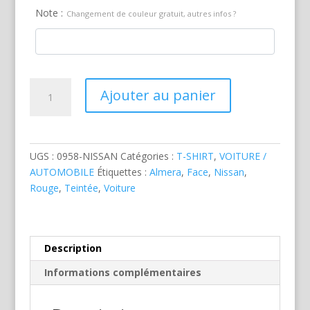
Note :
Changement de couleur gratuit, autres infos ?
quantité
Ajouter au panier
de
Nissan
Almera
Rouge
UGS :
0958-NISSAN
Catégories :
T-SHIRT
,
VOITURE /
AUTOMOBILE
Étiquettes :
Almera
,
Face
,
Nissan
,
Rouge
,
Teintée
,
Voiture
Description
Informations complémentaires