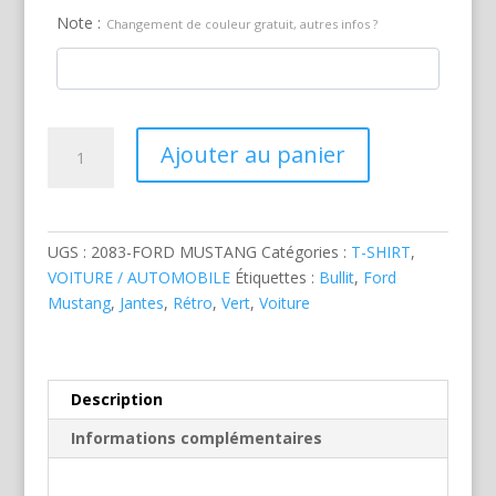
Note :
Changement de couleur gratuit, autres infos ?
quantité
Ajouter au panier
de
Mustang
Bullitt
Verte
UGS :
2083-FORD MUSTANG
Catégories :
T-SHIRT
,
VOITURE / AUTOMOBILE
Étiquettes :
Bullit
,
Ford
Mustang
,
Jantes
,
Rétro
,
Vert
,
Voiture
Description
Informations complémentaires