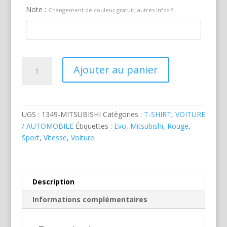
Note :
Changement de couleur gratuit, autres infos ?
quantité
Ajouter au panier
de
Mitsubishi
Evo
Rouge
UGS :
1349-MITSUBISHI
Catégories :
T-SHIRT
,
VOITURE
/ AUTOMOBILE
Étiquettes :
Evo
,
Mitsubishi
,
Rouge
,
Sport
,
Vitesse
,
Voiture
Description
Informations complémentaires