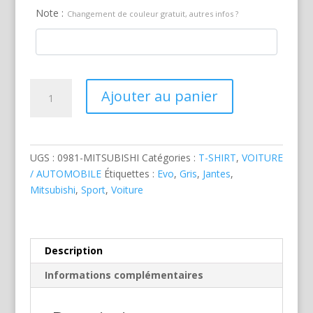
Note :
Changement de couleur gratuit, autres infos ?
quantité
Ajouter au panier
de
Mitsubishi
Evo
Grise
UGS :
0981-MITSUBISHI
Catégories :
T-SHIRT
,
VOITURE
/ AUTOMOBILE
Étiquettes :
Evo
,
Gris
,
Jantes
,
Mitsubishi
,
Sport
,
Voiture
Description
Informations complémentaires