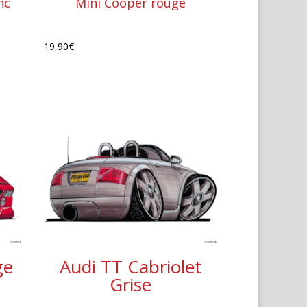
Mini Cooper rouge
nc
19,90
€
ge
Audi TT Cabriolet
Grise