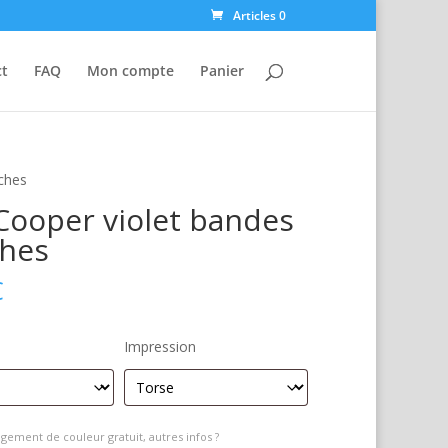
Articles 0
ct
FAQ
Mon compte
Panier
ches
Cooper violet bandes
ches
€
Impression
gement de couleur gratuit, autres infos ?