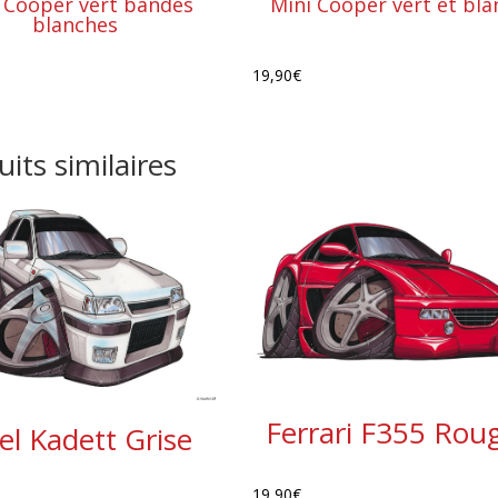
 Cooper vert bandes
Mini Cooper vert et bla
blanches
19,90
€
its similaires
Ferrari F355 Rou
l Kadett Grise
19,90
€