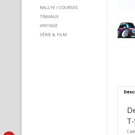
RALLYE / COURSES
TRAVAUX
VINTAGE
SÉRIE & FILM
Desc
De
T-
Cad