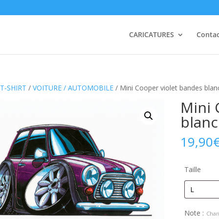
CARICATURES
Conta
T-SHIRT
/
VOITURE / AUTOMOBILE
/ Mini Cooper violet bandes blan
Mini 
blan
19,90
Taille
Note :
Chan