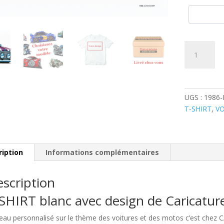
quantité
de
Mini
Cooper
violet
UGS :
1986-
bandes
T-SHIRT
,
VO
blanches
ription
Informations complémentaires
scription
SHIRT blanc avec design de Caricatu
eau personnalisé sur le thème des voitures et des motos c’est chez