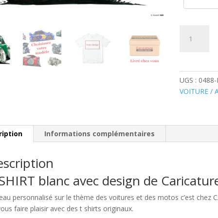
quantité
de
Mini
Cooper
vert
UGS :
0488-
et
VOITURE /
blanc
ription
Informations complémentaires
scription
SHIRT blanc avec design de Caricatu
eau personnalisé sur le thème des voitures et des motos c’est chez
ous faire plaisir avec des t shirts originaux.