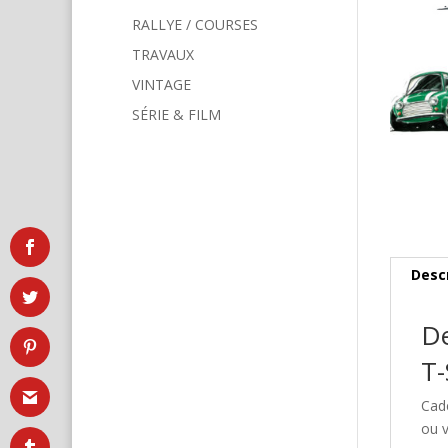
RALLYE / COURSES
TRAVAUX
VINTAGE
SÉRIE & FILM
Desc
De
T-
Cad
ou v