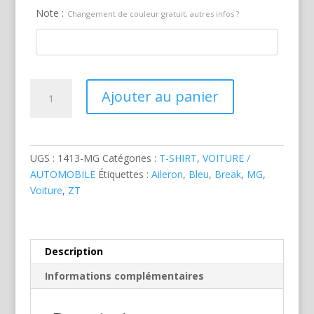
Note :
Changement de couleur gratuit, autres infos ?
quantité
Ajouter au panier
de
MG
ZT-
T
UGS :
1413-MG
Catégories :
T-SHIRT
,
VOITURE /
Break
AUTOMOBILE
Étiquettes :
Aileron
,
Bleu
,
Break
,
MG
,
Bleue
Voiture
,
ZT
Description
Informations complémentaires