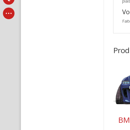
plai
Vo
Fait
Produ
BMW