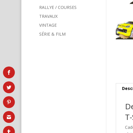
RALLYE / COURSES
TRAVAUX
VINTAGE
SÉRIE & FILM
Desc
De
T-
Cad