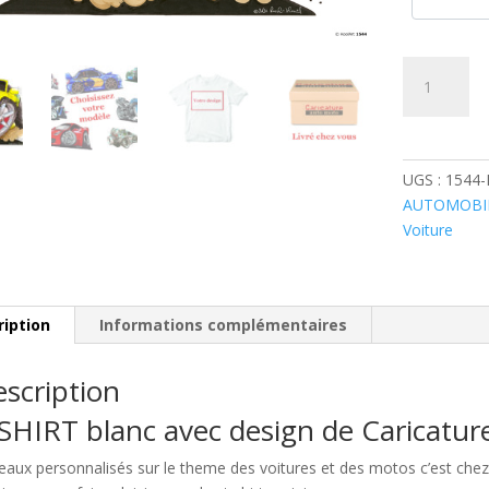
quantité
de
MG
TF
Cabriolet
UGS :
1544
Jaune
AUTOMOBI
Voiture
ription
Informations complémentaires
scription
SHIRT blanc avec design de Caricatu
eaux personnalisés sur le theme des voitures et des motos c’est c