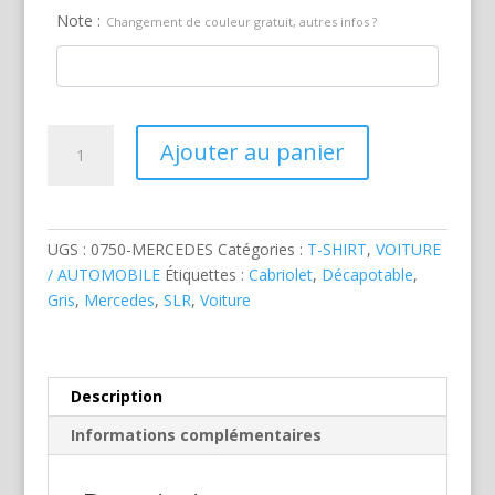
Note :
Changement de couleur gratuit, autres infos ?
quantité
Ajouter au panier
de
Mercedes
SLR
Grise
UGS :
0750-MERCEDES
Catégories :
T-SHIRT
,
VOITURE
/ AUTOMOBILE
Étiquettes :
Cabriolet
,
Décapotable
,
Gris
,
Mercedes
,
SLR
,
Voiture
Description
Informations complémentaires