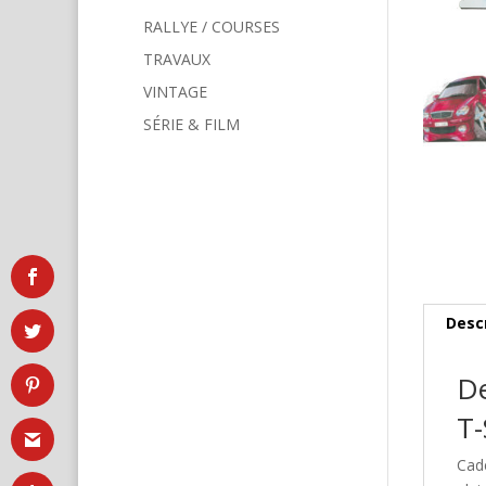
RALLYE / COURSES
TRAVAUX
VINTAGE
SÉRIE & FILM
Desc
De
T-
Cad