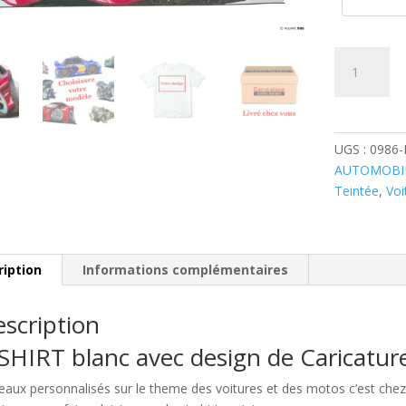
quantité
de
Mercedes
Classe
C
UGS :
0986
Rouge
AUTOMOBI
Teintée
,
Voi
ription
Informations complémentaires
scription
SHIRT blanc avec design de Caricatu
eaux personnalisés sur le theme des voitures et des motos c’est c