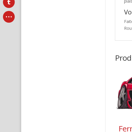
plai
Vo
Fait
Rou
Produ
Fer