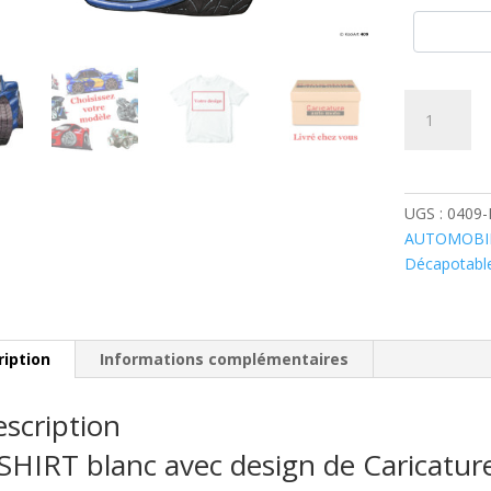
quantité
de
Mercedes
500
SL
UGS :
0409
Cabriolet
AUTOMOBI
Bleue
Décapotabl
ription
Informations complémentaires
scription
SHIRT blanc avec design de Caricatu