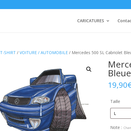
CARICATURES
Conta
T-SHIRT
/
VOITURE / AUTOMOBILE
/ Mercedes 500 SL Cabriolet Ble
Merce
Bleu
19,90
Taille
Note :
Chan