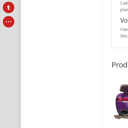
Cad
plai
Vo
Fait
Ble
Produ