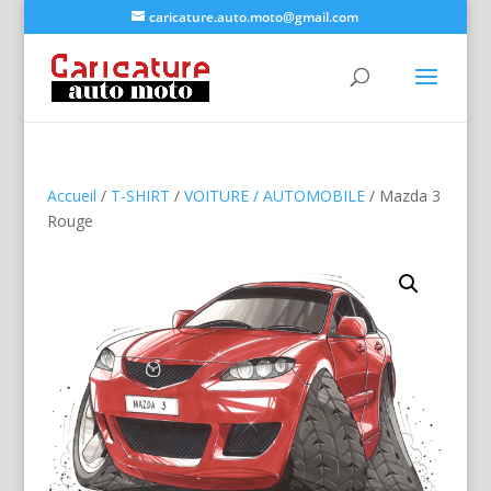
caricature.auto.moto@gmail.com
Accueil
/
T-SHIRT
/
VOITURE / AUTOMOBILE
/ Mazda 3
Rouge