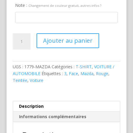
Note :
Changement de couleur gratuit, autres infos ?
quantité
Ajouter au panier
de
Mazda
3
Rouge
UGS :
1779-MAZDA
Catégories :
T-SHIRT
,
VOITURE /
AUTOMOBILE
Étiquettes :
3
,
Face
,
Mazda
,
Rouge
,
Teintée
,
Voiture
Description
Informations complémentaires