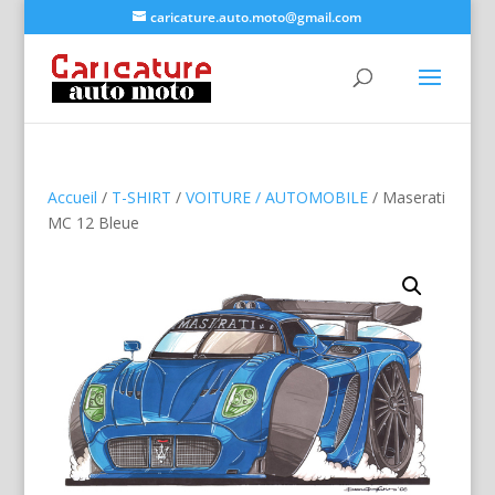
caricature.auto.moto@gmail.com
Accueil
/
T-SHIRT
/
VOITURE / AUTOMOBILE
/ Maserati
MC 12 Bleue