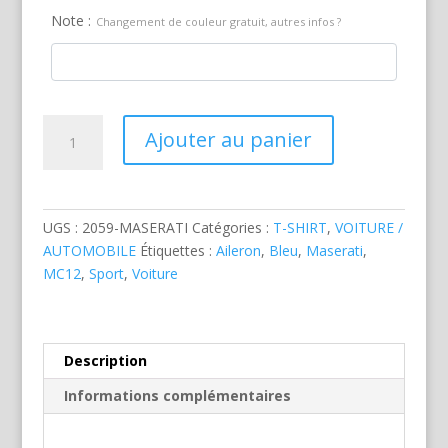
Note :
Changement de couleur gratuit, autres infos ?
quantité
Ajouter au panier
de
Maserati
MC
12
UGS :
2059-MASERATI
Catégories :
T-SHIRT
,
VOITURE /
Bleue
AUTOMOBILE
Étiquettes :
Aileron
,
Bleu
,
Maserati
,
MC12
,
Sport
,
Voiture
Description
Informations complémentaires