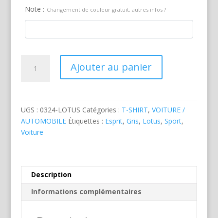
Note :
Changement de couleur gratuit, autres infos ?
quantité
Ajouter au panier
de
Lotus
Esprit
Sport
UGS :
0324-LOTUS
Catégories :
T-SHIRT
,
VOITURE /
Grise
AUTOMOBILE
Étiquettes :
Esprit
,
Gris
,
Lotus
,
Sport
,
Voiture
Description
Informations complémentaires