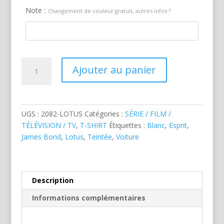
Note :
Changement de couleur gratuit, autres infos ?
quantité
Ajouter au panier
de
Lotus
Esprit
James
UGS :
2082-LOTUS
Catégories :
SÉRIE / FILM /
Bond
TÉLÉVISION / TV
,
T-SHIRT
Étiquettes :
Blanc
,
Esprit
,
James Bond
,
Lotus
,
Teintée
,
Voiture
Description
Informations complémentaires