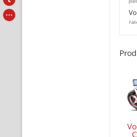
plai
Vo
Fait
Produ
Vo
C