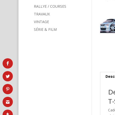
RALLYE / COURSES
TRAVAUX
VINTAGE
SÉRIE & FILM
Desc
De
T-
Cad