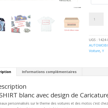
quantité
de
Lancia
Y
Bleue
UGS :
1424-
AUTOMOBI
Voiture
,
Y
ription
Informations complémentaires
scription
SHIRT blanc avec design de Caricatu
eaux personnalisés sur le theme des voitures et des motos c’est c