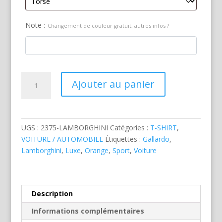
Note :
Changement de couleur gratuit, autres infos ?
quantité
Ajouter au panier
de
Lamborghini
Superleggera
Orange
UGS :
2375-LAMBORGHINI
Catégories :
T-SHIRT
,
VOITURE / AUTOMOBILE
Étiquettes :
Gallardo
,
Lamborghini
,
Luxe
,
Orange
,
Sport
,
Voiture
Description
Informations complémentaires