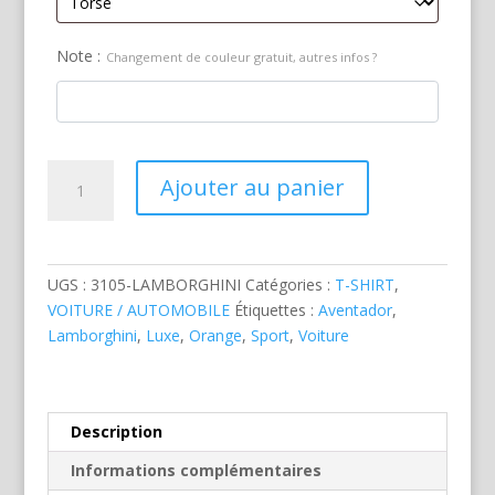
Note :
Changement de couleur gratuit, autres infos ?
quantité
Ajouter au panier
de
Lamborghini
Aventador
Orange
UGS :
3105-LAMBORGHINI
Catégories :
T-SHIRT
,
VOITURE / AUTOMOBILE
Étiquettes :
Aventador
,
Lamborghini
,
Luxe
,
Orange
,
Sport
,
Voiture
Description
Informations complémentaires