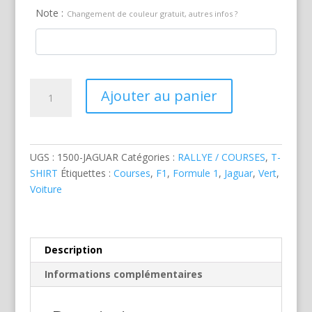
Note :
Changement de couleur gratuit, autres infos ?
quantité
Ajouter au panier
de
Jaguar
Formule
1
UGS :
1500-JAGUAR
Catégories :
RALLYE / COURSES
,
T-
Verte
SHIRT
Étiquettes :
Courses
,
F1
,
Formule 1
,
Jaguar
,
Vert
,
Voiture
Description
Informations complémentaires