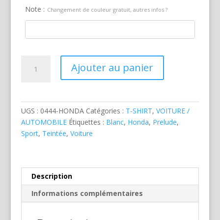
Note :
Changement de couleur gratuit, autres infos ?
quantité
Ajouter au panier
de
Honda
Prelude
Blanche
UGS :
0444-HONDA
Catégories :
T-SHIRT
,
VOITURE /
AUTOMOBILE
Étiquettes :
Blanc
,
Honda
,
Prelude
,
Sport
,
Teintée
,
Voiture
Description
Informations complémentaires