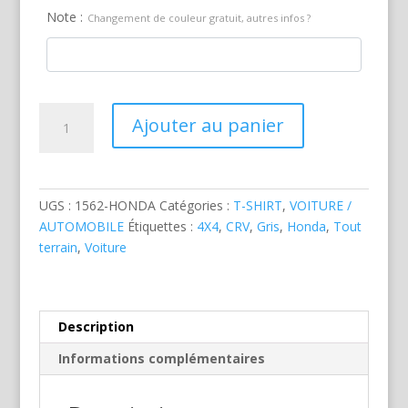
Note :
Changement de couleur gratuit, autres infos ?
quantité
Ajouter au panier
de
Honda
CRV
4X4
UGS :
1562-HONDA
Catégories :
T-SHIRT
,
VOITURE /
Grise
AUTOMOBILE
Étiquettes :
4X4
,
CRV
,
Gris
,
Honda
,
Tout
terrain
,
Voiture
Description
Informations complémentaires