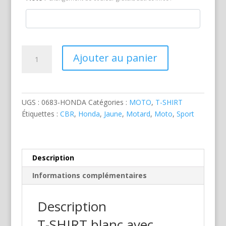
quantité
Ajouter au panier
de
Honda
CBR
600
UGS :
0683-HONDA
Catégories :
MOTO
,
T-SHIRT
F
Étiquettes :
CBR
,
Honda
,
Jaune
,
Motard
,
Moto
,
Sport
Jaune
Description
Informations complémentaires
Description
T-SHIRT blanc avec