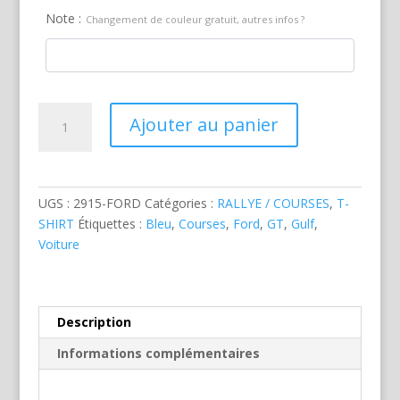
Note :
Changement de couleur gratuit, autres infos ?
quantité
Ajouter au panier
de
Ford
GT
40
UGS :
2915-FORD
Catégories :
RALLYE / COURSES
,
T-
Rallye
SHIRT
Étiquettes :
Bleu
,
Courses
,
Ford
,
GT
,
Gulf
,
Voiture
Description
Informations complémentaires