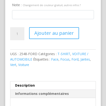
Note :
Changement de couleur gratuit, autres infos ?
quantité
Ajouter au panier
de
Ford
Focus
RS
UGS :
2548-FORD
Catégories :
T-SHIRT
,
VOITURE /
Av
AUTOMOBILE
Étiquettes :
Face
,
Focus
,
Ford
,
Jantes
,
Verte
Vert
,
Voiture
Description
Informations complémentaires