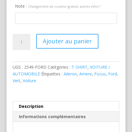
Note :
Changement de couleur gratuit, autres infos ?
quantité
Ajouter au panier
de
Ford
Focus
RS
UGS :
2549-FORD
Catégories :
T-SHIRT
,
VOITURE /
Ar
AUTOMOBILE
Étiquettes :
Aileron
,
Arriere
,
Focus
,
Ford
,
Verte
Vert
,
Voiture
Description
Informations complémentaires