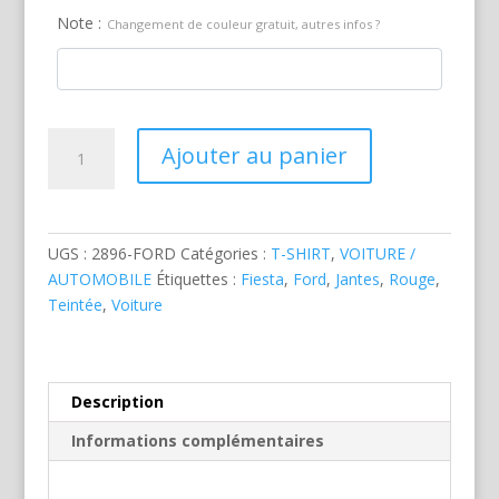
Note :
Changement de couleur gratuit, autres infos ?
quantité
Ajouter au panier
de
Ford
Fiesta
Rouge
UGS :
2896-FORD
Catégories :
T-SHIRT
,
VOITURE /
AUTOMOBILE
Étiquettes :
Fiesta
,
Ford
,
Jantes
,
Rouge
,
Teintée
,
Voiture
Description
Informations complémentaires