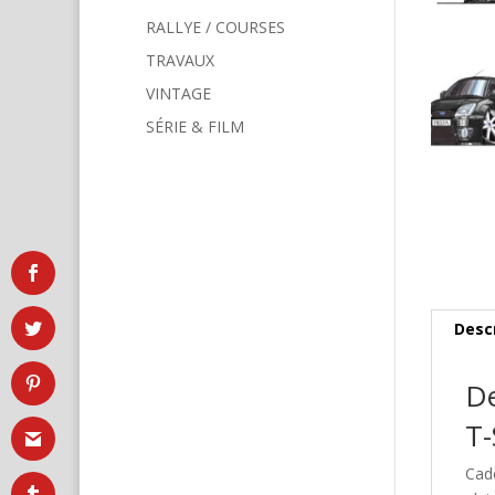
RALLYE / COURSES
TRAVAUX
VINTAGE
SÉRIE & FILM
Desc
De
T-
Cad