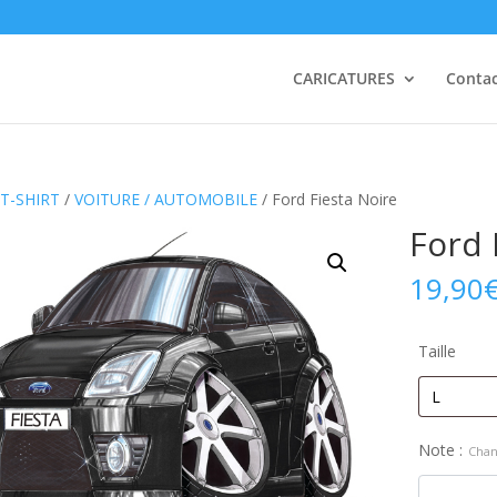
CARICATURES
Conta
T-SHIRT
/
VOITURE / AUTOMOBILE
/ Ford Fiesta Noire
Ford 
19,90
Taille
Note :
Chan