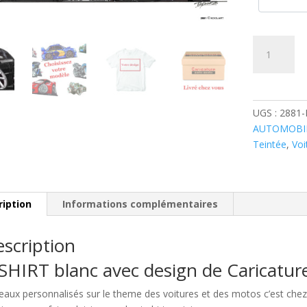
quantité
de
Ford
Fiesta
Noire
UGS :
2881
AUTOMOBI
Teintée
,
Voi
ription
Informations complémentaires
scription
SHIRT blanc avec design de Caricatu
eaux personnalisés sur le theme des voitures et des motos c’est c