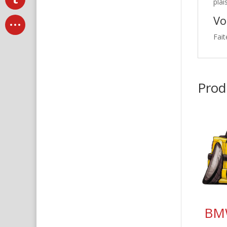
plai
Vo
Fait
Produ
BMW