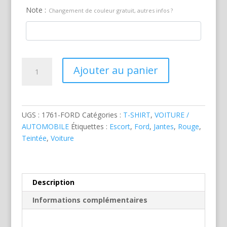
Note :
Changement de couleur gratuit, autres infos ?
quantité
Ajouter au panier
de
Ford
Escort
Rouge
UGS :
1761-FORD
Catégories :
T-SHIRT
,
VOITURE /
AUTOMOBILE
Étiquettes :
Escort
,
Ford
,
Jantes
,
Rouge
,
Teintée
,
Voiture
Description
Informations complémentaires