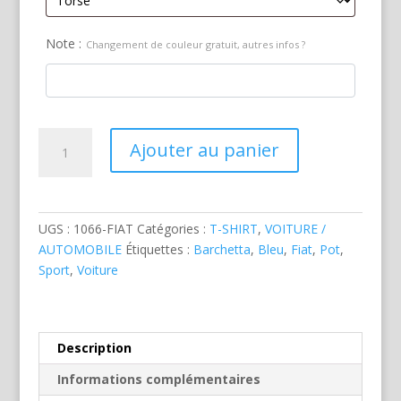
Note :
Changement de couleur gratuit, autres infos ?
quantité
Ajouter au panier
de
Fiat
Barchetta
Arriere
UGS :
1066-FIAT
Catégories :
T-SHIRT
,
VOITURE /
Bleue
AUTOMOBILE
Étiquettes :
Barchetta
,
Bleu
,
Fiat
,
Pot
,
Sport
,
Voiture
Description
Informations complémentaires