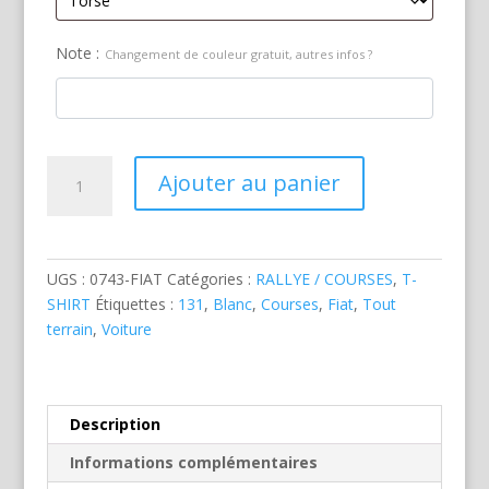
Note :
Changement de couleur gratuit, autres infos ?
quantité
Ajouter au panier
de
Fiat
131
Abarth
UGS :
0743-FIAT
Catégories :
RALLYE / COURSES
,
T-
Rallye
SHIRT
Étiquettes :
131
,
Blanc
,
Courses
,
Fiat
,
Tout
Blanche
terrain
,
Voiture
Description
Informations complémentaires