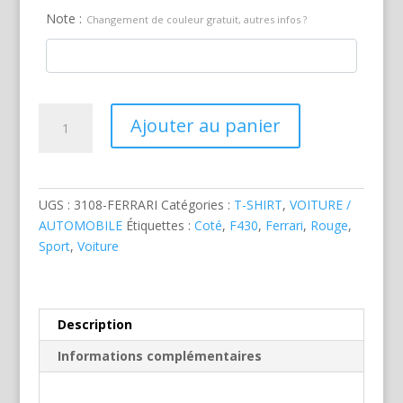
Note :
Changement de couleur gratuit, autres infos ?
quantité
Ajouter au panier
de
Ferrari
F430
Rouge
UGS :
3108-FERRARI
Catégories :
T-SHIRT
,
VOITURE /
AUTOMOBILE
Étiquettes :
Coté
,
F430
,
Ferrari
,
Rouge
,
Sport
,
Voiture
Description
Informations complémentaires