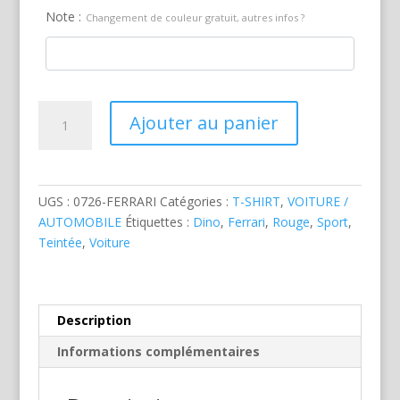
Note :
Changement de couleur gratuit, autres infos ?
quantité
Ajouter au panier
de
Ferrari
Dino
Rouge
UGS :
0726-FERRARI
Catégories :
T-SHIRT
,
VOITURE /
AUTOMOBILE
Étiquettes :
Dino
,
Ferrari
,
Rouge
,
Sport
,
Teintée
,
Voiture
Description
Informations complémentaires