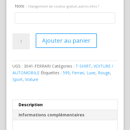
Note :
Changement de couleur gratuit, autres infos ?
quantité
Ajouter au panier
de
Ferrari
599
GTO
UGS :
3041-FERRARI
Catégories :
T-SHIRT
,
VOITURE /
Rouge
AUTOMOBILE
Étiquettes :
599
,
Ferrari
,
Luxe
,
Rouge
,
Sport
,
Voiture
Description
Informations complémentaires