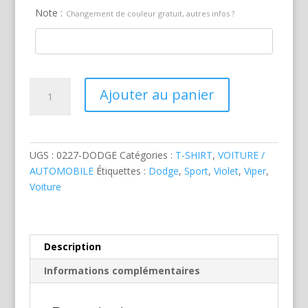
Note :
Changement de couleur gratuit, autres infos ?
quantité
Ajouter au panier
de
Dodge
Viper
Violette
UGS :
0227-DODGE
Catégories :
T-SHIRT
,
VOITURE /
Dos
AUTOMOBILE
Étiquettes :
Dodge
,
Sport
,
Violet
,
Viper
,
Voiture
Description
Informations complémentaires