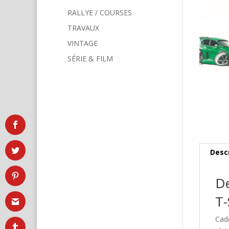
RALLYE / COURSES
TRAVAUX
VINTAGE
SÉRIE & FILM
Desc
De
T-
Cad