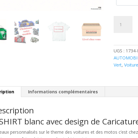
quantité
de
Daewoo
Kalos
Verte
UGS :
1734
AUTOMOBI
Vert
,
Voitur
ription
Informations complémentaires
scription
SHIRT blanc avec design de Caricatu
eaux personnalisés sur le theme des voitures et des motos c’est c