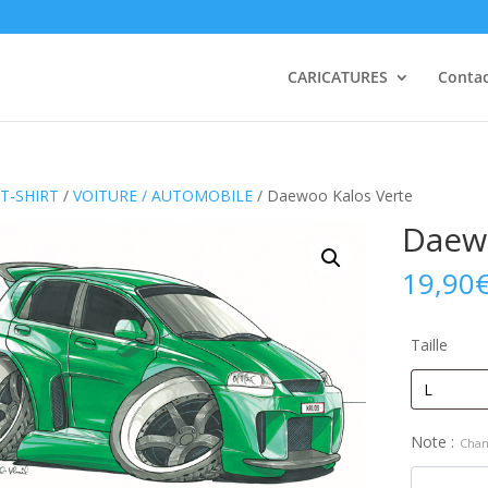
CARICATURES
Conta
T-SHIRT
/
VOITURE / AUTOMOBILE
/ Daewoo Kalos Verte
Daewo
19,90
Taille
Note :
Chan