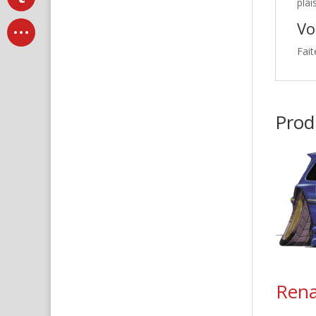
plai
Vo
Fait
Produ
Rena