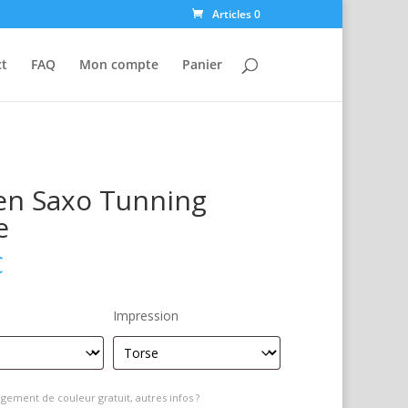
Articles 0
ct
FAQ
Mon compte
Panier
en Saxo Tunning
e
€
Impression
gement de couleur gratuit, autres infos ?