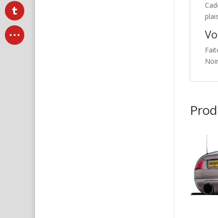
Cad
plai
Vo
Fait
Noi
Produ