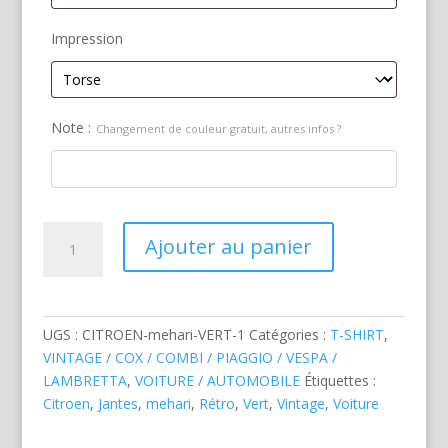
Impression
Note :
Changement de couleur gratuit, autres infos ?
quantité
Ajouter au panier
de
Citroen
Mehari
vert
UGS :
CITROEN-mehari-VERT-1
Catégories :
T-SHIRT
,
VINTAGE / COX / COMBI / PIAGGIO / VESPA /
LAMBRETTA
,
VOITURE / AUTOMOBILE
Étiquettes :
Citroen
,
Jantes
,
mehari
,
Rétro
,
Vert
,
Vintage
,
Voiture