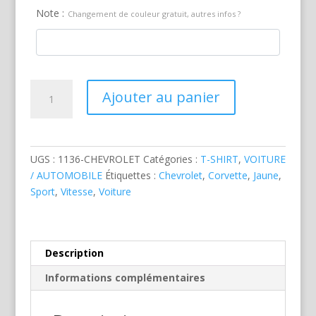
Note :
Changement de couleur gratuit, autres infos ?
quantité
Ajouter au panier
de
Chevrolet
Corvette
Jaune
UGS :
1136-CHEVROLET
Catégories :
T-SHIRT
,
VOITURE
/ AUTOMOBILE
Étiquettes :
Chevrolet
,
Corvette
,
Jaune
,
Sport
,
Vitesse
,
Voiture
Description
Informations complémentaires