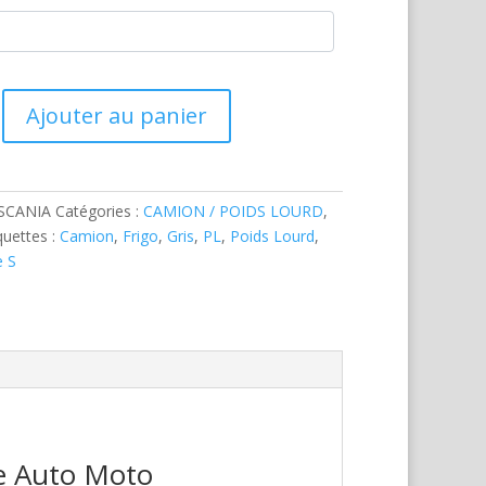
Ajouter au panier
SCANIA
Catégories :
CAMION / POIDS LOURD
,
quettes :
Camion
,
Frigo
,
Gris
,
PL
,
Poids Lourd
,
e S
re Auto Moto