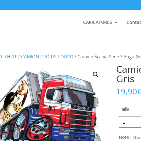
CARICATURES
Conta
T-SHIRT
/
CAMION / POIDS LOURD
/ Camion Scania Série S Frigo Gr
Camio
Gris
19,90
Taille
Note :
Chan