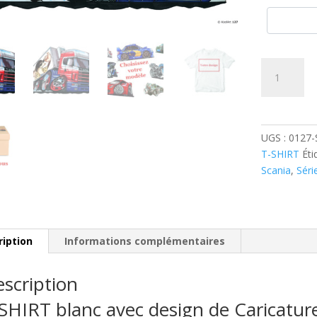
quantité
de
Camion
Scania
Série
UGS :
0127-
S
T-SHIRT
Éti
Frigo
Scania
,
Séri
Gris
ription
Informations complémentaires
scription
SHIRT blanc avec design de Caricatu