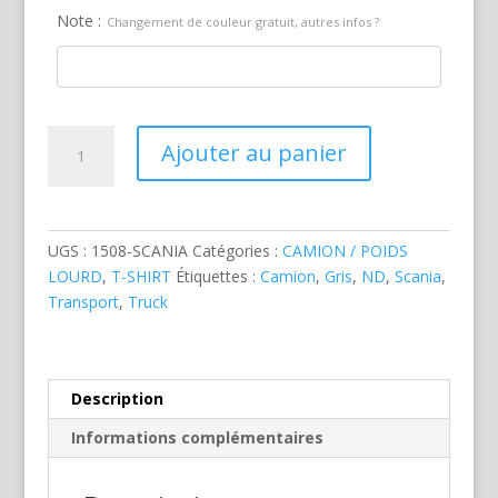
Note :
Changement de couleur gratuit, autres infos ?
quantité
Ajouter au panier
de
Camion
Scania
Gris
UGS :
1508-SCANIA
Catégories :
CAMION / POIDS
LOURD
,
T-SHIRT
Étiquettes :
Camion
,
Gris
,
ND
,
Scania
,
Transport
,
Truck
Description
Informations complémentaires