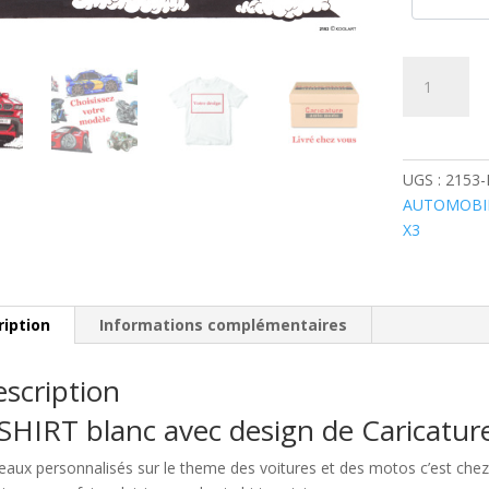
quantité
de
BMW
X3
Rouge
UGS :
2153
AUTOMOBI
X3
ription
Informations complémentaires
scription
SHIRT blanc avec design de Caricatu
eaux personnalisés sur le theme des voitures et des motos c’est c