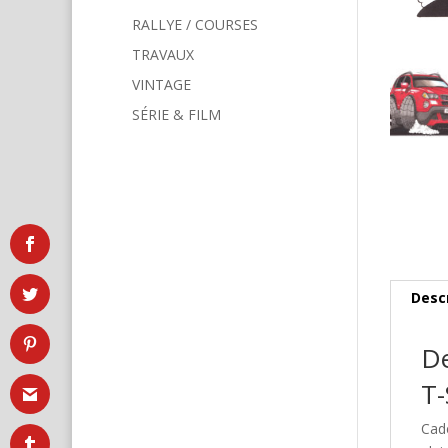
RALLYE / COURSES
TRAVAUX
VINTAGE
SÉRIE & FILM
Desc
De
T-
Cad