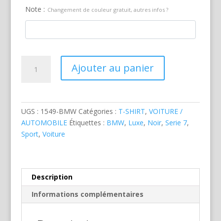
Note :
Changement de couleur gratuit, autres infos ?
quantité
Ajouter au panier
de
BMW
Serie
7
UGS :
1549-BMW
Catégories :
T-SHIRT
,
VOITURE /
Noire
AUTOMOBILE
Étiquettes :
BMW
,
Luxe
,
Noir
,
Serie 7
,
Sport
,
Voiture
Description
Informations complémentaires