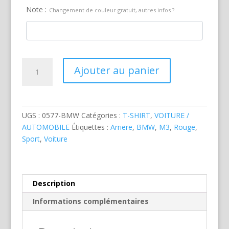
Note :
Changement de couleur gratuit, autres infos ?
quantité
Ajouter au panier
de
BMW
M3
E36
UGS :
0577-BMW
Catégories :
T-SHIRT
,
VOITURE /
Rouge
AUTOMOBILE
Étiquettes :
Arriere
,
BMW
,
M3
,
Rouge
,
Sport
,
Voiture
Description
Informations complémentaires