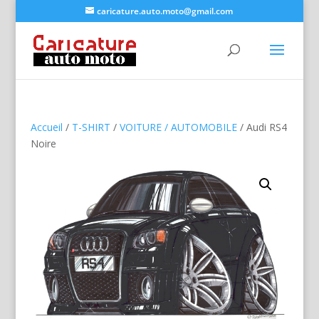
caricature.auto.moto@gmail.com
Accueil
/
T-SHIRT
/
VOITURE / AUTOMOBILE
/ Audi RS4
Noire