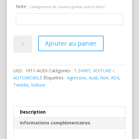
Note :
Changement de couleur gratuit, autres infos ?
quantité
Ajouter au panier
de
Audi
RS4
Noire
UGS :
1911-AUDI
Catégories :
T-SHIRT
,
VOITURE /
AUTOMOBILE
Étiquettes :
Agressive
,
Audi
,
Noir
,
RS4
,
Teintée
,
Voiture
Description
Informations complémentaires