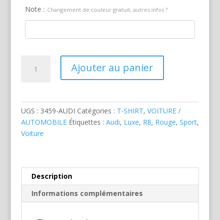
Note :
Changement de couleur gratuit, autres infos ?
quantité
Ajouter au panier
de
Audi
R8
Face
UGS :
3459-AUDI
Catégories :
T-SHIRT
,
VOITURE /
Rouge
AUTOMOBILE
Étiquettes :
Audi
,
Luxe
,
R8
,
Rouge
,
Sport
,
Voiture
Description
Informations complémentaires