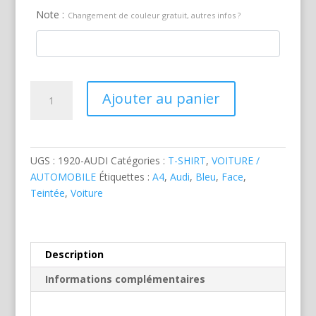
Note :
Changement de couleur gratuit, autres infos ?
quantité
Ajouter au panier
de
Audi
A4
Bleue
UGS :
1920-AUDI
Catégories :
T-SHIRT
,
VOITURE /
AUTOMOBILE
Étiquettes :
A4
,
Audi
,
Bleu
,
Face
,
Teintée
,
Voiture
Description
Informations complémentaires