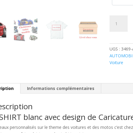
quantité
de
Audi
A3
Rouge
UGS :
3469-
AUTOMOBI
Voiture
ription
Informations complémentaires
scription
SHIRT blanc avec design de Caricatu
eaux personnalisés sur le theme des voitures et des motos c’est c