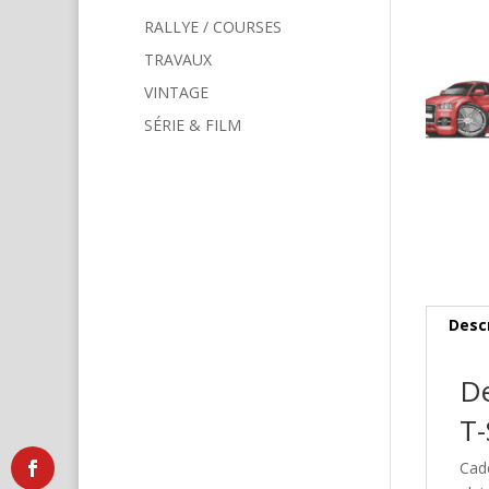
RALLYE / COURSES
TRAVAUX
VINTAGE
SÉRIE & FILM
Desc
De
T-
Cad