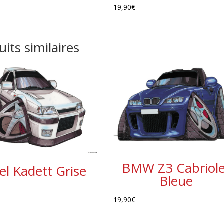
19,90
€
its similaires
BMW Z3 Cabriole
l Kadett Grise
Bleue
19,90
€