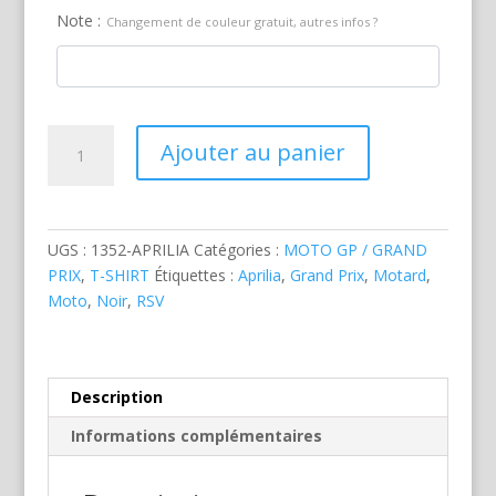
Note :
Changement de couleur gratuit, autres infos ?
quantité
Ajouter au panier
de
Aprilia
RSV
1000
UGS :
1352-APRILIA
Catégories :
MOTO GP / GRAND
Noire
PRIX
,
T-SHIRT
Étiquettes :
Aprilia
,
Grand Prix
,
Motard
,
Moto
,
Noir
,
RSV
Description
Informations complémentaires