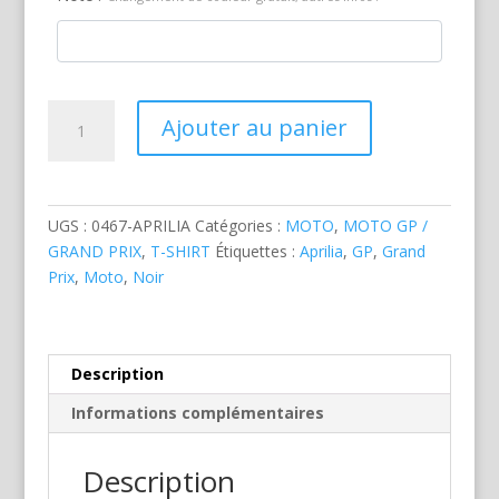
quantité
Ajouter au panier
de
Aprilia
GP
Noire
UGS :
0467-APRILIA
Catégories :
MOTO
,
MOTO GP /
GRAND PRIX
,
T-SHIRT
Étiquettes :
Aprilia
,
GP
,
Grand
Prix
,
Moto
,
Noir
Description
Informations complémentaires
Description